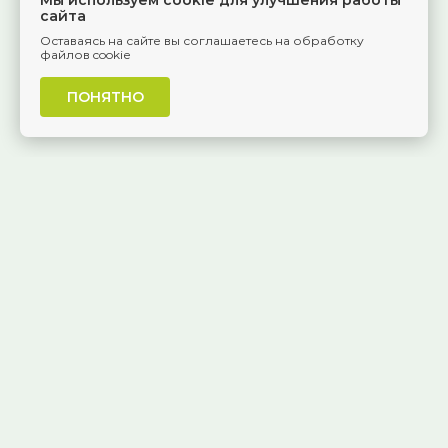
Мы используем cookie для улучшения работы
сайта
Оставаясь на сайте вы соглашаетесь на обработку
файлов cookie
ПОНЯТНО
г. Самара, Красноармейская, 1
КОНТАКТЫ
8 (846) 229-55-95
Ежедневно, 8:30 — 20:00