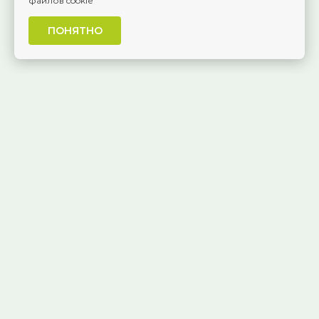
файлов cookie
ПОНЯТНО
г. Самара, Красноармейская, 1
КОНТАКТЫ
8 (846) 229-55-95
Ежедневно, 8:30 — 20:00
Публичная оферта
Политика обработки персональных данных