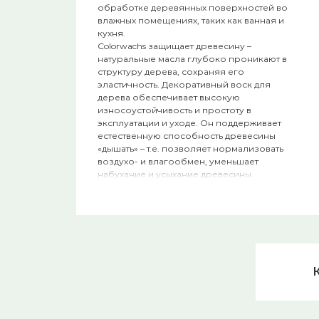
обработке деревянных поверхностей во
влажных помещениях, таких как ванная и
кухн
Colorwachs защищает древесину –
натуральные масла глубоко проникают в
структуру дерева, сохраняя его
эластичность. Декоративный воск для
дерева обеспечивает высокую
износоустойчивость и простоту в
эксплуатации и уходе. Он поддерживает
естественную способность древесины
«дышать» – т.е. позволяет нормализовать
воздухо- и влагообмен, уменьшает
набухание и усыхание древесины.