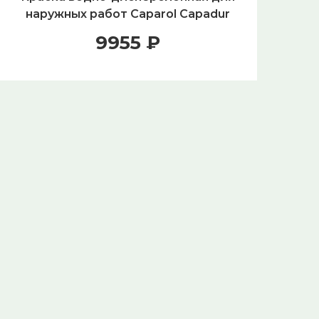
наружных работ Caparol Capadur
вну
Wetterschutzfarbe NQG База 3, 9,6
9955 ₽
л