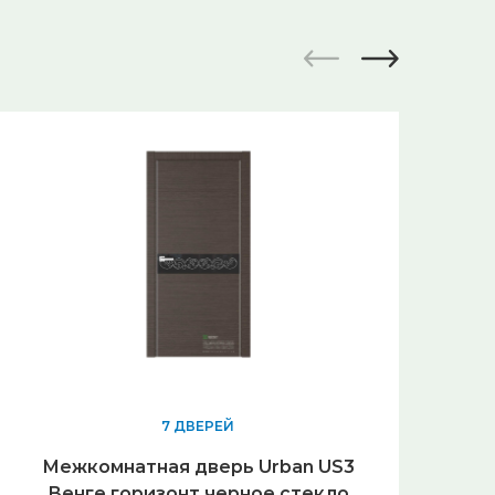
7 ДВЕРЕЙ
Межкомнатная дверь Urban US3
U
Венге горизонт черное стекло