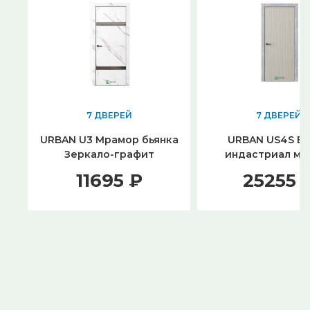
7 ДВЕРЕЙ
7 ДВЕРЕЙ
URBAN U3 Мрамор бьянка
URBAN US4S Б
Зеркало-графит
индастриал му
Лакобель шамуа e
11695 ₽
25255 