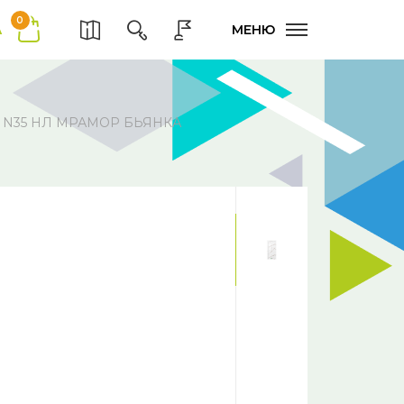
0
А
МЕНЮ
 N35 НЛ МРАМОР БЬЯНКА