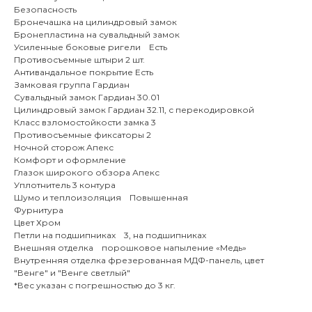
Безопасность
Бронечашка на цилиндровый замок
Бронепластина на сувальдный замок
Усиленные боковые ригели Есть
Противосъемные штыри 2 шт.
Антивандальное покрытие Есть
Замковая группа Гардиан
Сувальдный замок Гардиан 30.01
Цилиндровый замок Гардиан 32.11, с перекодировкой
Класс взломостойкости замка 3
Противосъемные фиксаторы 2
Ночной сторож Апекс
Комфорт и оформление
Глазок широкого обзора Апекс
Уплотнитель 3 контура
Шумо и теплоизоляция Повышенная
Фурнитура
Цвет Хром
Петли на подшипниках 3, на подшипниках
Внешняя отделка порошковое напыление «Медь»
Внутренняя отделка фрезерованная МДФ-панель, цвет
"Венге" и "Венге светлый"
*Вес указан с погрешностью до 3 кг.