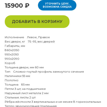
15900 ₽
УТОЧНИТЬ ЦЕНУ,
ВОЗМОЖНА СКИДКА
ДОБАВИТЬ В КОРЗИНУ
Исполнение Левое, Правое
Вес двери, кг 75 -95, вес дверей
Габариты, мм
860х2050
950х2050
990х2090
Короб
Толщина двери, мм 60 мм
Тип Cложно-гнутый профиль замкнутого сечения
Наличники 55 мм
Полотно
Толщина 85 мм
Петли 3 шт, на подшипнике
Наружный лист металла 2 мм
Стальные листы 2 шт
Рёбра жёсткости 3 вертикальных и не менее 8 горизонтальных
Тепло-звукоизоляция Усиленная