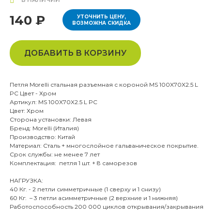
140 ₽
УТОЧНИТЬ ЦЕНУ,
ВОЗМОЖНА СКИДКА
ДОБАВИТЬ В КОРЗИНУ
Петля Morelli стальная разъемная с короной MS 100X70X2.5 L
PC Цвет - Хром
Артикул: MS 100X70X2.5 L PC
Цвет: Хром
Сторона установки: Левая
Бренд: Morelli (Италия)
Производство: Китай
Материал: Сталь + многослойное гальваническое покрытие.
Срок службы: не менее 7 лет
Комплектация: петля 1 шт. + 8 саморезов
НАГРУЗКА:
40 Кг. - 2 петли симметричные (1 сверху и 1 снизу)
60 Кг. – 3 петли асимметричные (2 верхние и 1 нижняя)
Работоспособность 200 000 циклов открывания/закрывания