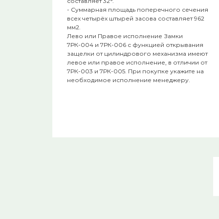
составляет 32°.
- Суммарная площадь поперечного сечения
всех четырёх штырей засова составляет 962
мм2.
Лево или Правое исполнение Замки
7РК-004 и 7РК-006 с функцией открывания
защелки от цилиндрового механизма имеют
левое или правое исполнение, в отличии от
7РК-003 и 7РК-005. При покупке укажите на
необходимое исполнение менеджеру.