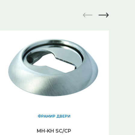
ФРАМИР ДВЕРИ
Зам
MH-KH SC/CP
З