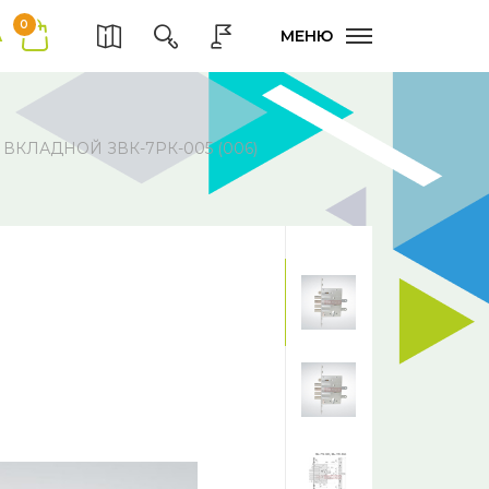
0
А
МЕНЮ
ВКЛАДНОЙ ЗВК-7РК-005 (006)