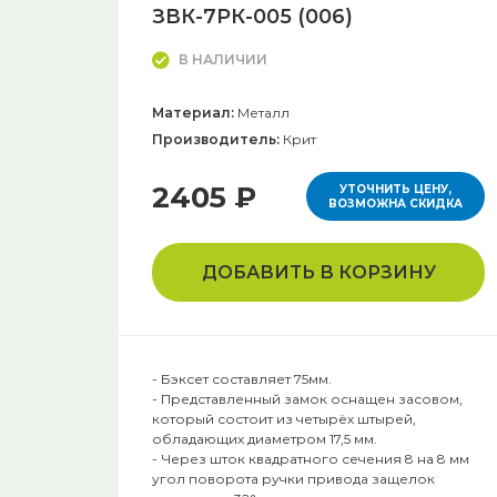
ЗВК-7РК-005 (006)
В НАЛИЧИИ
Материал:
Металл
Производитель:
Крит
2405 ₽
УТОЧНИТЬ ЦЕНУ,
ВОЗМОЖНА СКИДКА
ДОБАВИТЬ В КОРЗИНУ
- Бэксет составляет 75мм.
- Представленный замок оснащен засовом,
который состоит из четырёх штырей,
обладающих диаметром 17,5 мм.
- Через шток квадратного сечения 8 на 8 мм
угол поворота ручки привода защелок