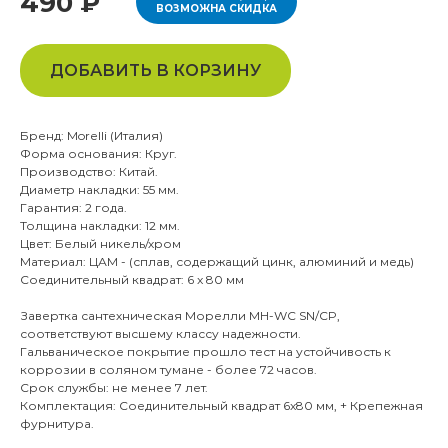
490 ₽
ВОЗМОЖНА СКИДКА
ДОБАВИТЬ В КОРЗИНУ
Бренд: Morelli (Италия)
Форма основания: Круг.
Производство: Китай.
Диаметр накладки: 55 мм.
Гарантия: 2 года.
Толщина накладки: 12 мм.
Цвет: Белый никель/хром
Материал: ЦАМ - (сплав, содержащий цинк, алюминий и медь)
Соединительный квадрат: 6 x 80 мм
Завертка сантехническая Морелли MH-WC SN/CP,
соответствуют высшему классу надежности.
Гальваническое покрытие прошло тест на устойчивость к
коррозии в соляном тумане - более 72 часов.
Срок службы: не менее 7 лет.
Комплектация: Соединительный квадрат 6x80 мм, + Крепежная
фурнитура.