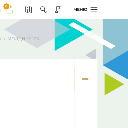
0
А
МЕНЮ
А
МОЛДИНГ 103