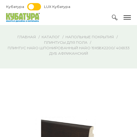
Кубатура
LUX Кубатура
ГЛАВНАЯ
КАТАЛОГ
НАПОЛЬНЫЕ ПОКРЫТИЯ
ПЛИНТУСЫ ДЛЯ ПОЛА
ПЛИНТУС HARO ШПОНИРОВАННЫЙ HARO 19Х58Х2200/ 406933
ДУБ АФРИКАНСКИЙ