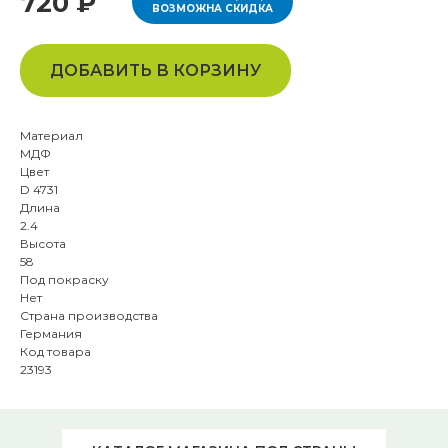
720 ₽
ВОЗМОЖНА СКИДКА
ДОБАВИТЬ В КОРЗИНУ
Материал
МДФ
Цвет
D 4731
Длина
2.4
Высота
58
Под покраску
Нет
Страна производства
Германия
Код товара
23193