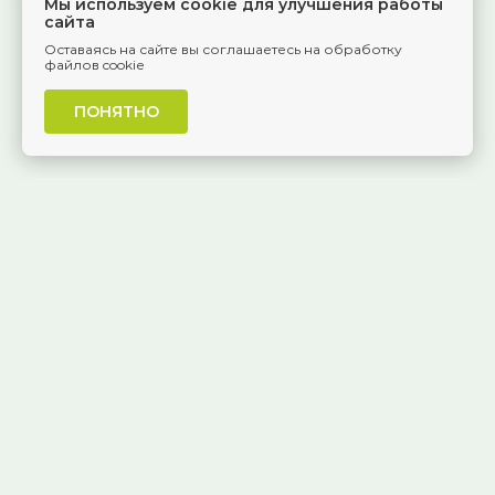
Мы используем cookie для улучшения работы
сайта
Оставаясь на сайте вы соглашаетесь на обработку
файлов cookie
ПОНЯТНО
г. Самара, Красноармейская, 1
КАК ДОБРАТЬСЯ
8 (846) 229-55-95
Ежедневно, 8:30 — 20:00