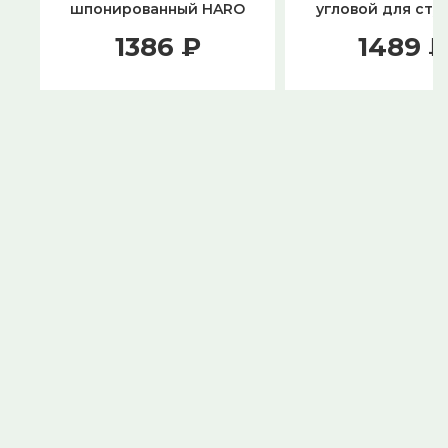
шпонированный HARO
угловой для сту
19х58х2200/ 409722 Дуб
ПВХ основа алюми
1386 ₽
1489 ₽
Пуро Горный Маркант
10
структурированный