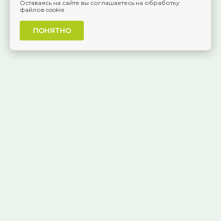
Оставаясь на сайте вы соглашаетесь на обработку
файлов cookie
ПОНЯТНО
г. Самара, Красноармейская, 1
КАК ДОБРАТЬСЯ
8 (846) 229-55-95
Ежедневно, 8:30 — 20:00
Публичная оферта