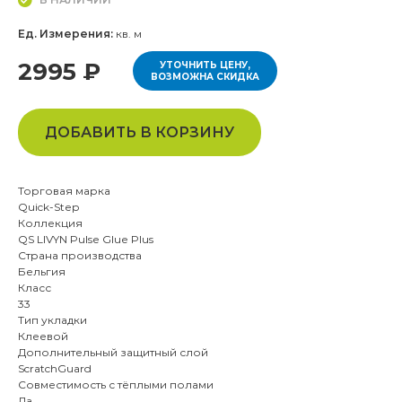
Ед. Измерения:
кв. м
2995 ₽
УТОЧНИТЬ ЦЕНУ,
ВОЗМОЖНА СКИДКА
ДОБАВИТЬ В КОРЗИНУ
Торговая марка
Quick-Step
Коллекция
QS LIVYN Pulse Glue Plus
Страна производства
Бельгия
Класс
33
Тип укладки
Клеевой
Дополнительный защитный слой
ScratchGuard
Совместимость с тёплыми полами
Да