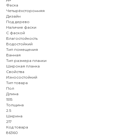
Фаска
Четырёхсторонняя
Дизайн
Под дерево
Наличие фаски
С фаской
Влагостойкость
Водостойкий
Тип помещения
Ванная
Тип размера планки
Широкая планка
Свойства
Износостойкий
Тип товара
Пол
Длина
1515
Толщина
2.5
Ширина
217
Код товара
86360