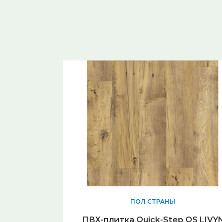
Тип товара
Пол
Длина
1515
Толщина
2.5
Ширина
217
Код товара
86449
ПОЛ СТРАНЫ
ПВХ-плитка Quick-Step QS LIVY