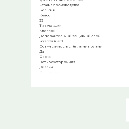
Страна производства
Бельгия
Класс
33
Тип укладки
Клеевой
Дополнительный защитный слой
ScratchGuard
Совместимость с тёплыми полами
Да
Фаска
Четырёхсторонняя
Дизайн
Под дерево
Наличие фаски
С фаской
Влагостойкость
Водостойкий
Тип помещения
Гостиная
Тип размера планки
Широкая планка
Свойства
Экологически чистый