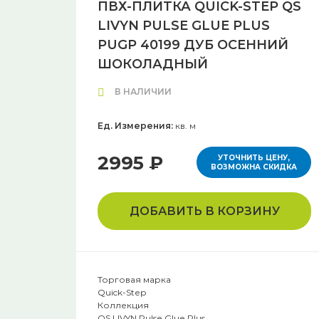
ПВХ-ПЛИТКА QUICK-STEP QS
LIVYN PULSE GLUE PLUS
PUGP 40199 ДУБ ОСЕННИЙ
ШОКОЛАДНЫЙ
В НАЛИЧИИ
Ед. Измерения:
кв. м
2995 ₽
УТОЧНИТЬ ЦЕНУ,
ВОЗМОЖНА СКИДКА
ДОБАВИТЬ В КОРЗИНУ
Торговая марка
Quick-Step
Коллекция
QS LIVYN Pulse Glue Plus