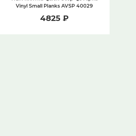
Vinyl Small Planks AVSP 40029
B
Каштан винтажный натуральный
4825 ₽