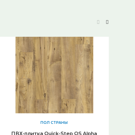
ПОЛ СТРАНЫ
ПВХ-плитка Quick-Step QS Alpha
ПВХ