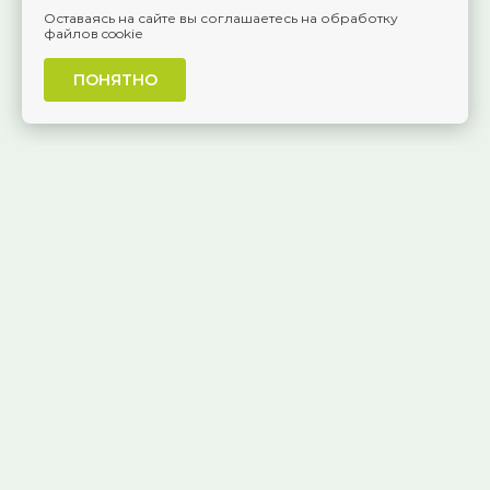
Оставаясь на сайте вы соглашаетесь на обработку
файлов cookie
ПОНЯТНО
г. Самара, Красноармейская, 1
КАК ДОБРАТЬСЯ
8 (846) 229-55-95
Ежедневно, 8:30 — 20:00
Публичная оферта