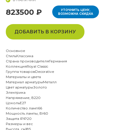
823500 ₽
УТОЧНИТЬ ЦЕНУ,
ВОЗМОЖНА СКИДКА
ДОБАВИТЬ В КОРЗИНУ
Основное
СтильКлассика
Страна производителяГермания
КоллекцияRoyal Classic
Группа товаровDecorative
Материалы и цвета
Материал арматурыМеталл
Цвет арматурыЗолото
Электрика
Напряжение, В220
ЦокольE27
Количество ламп66
Мощность лампы, Вт60
Защита IPIP20
Размеры и вес
Высота, см185