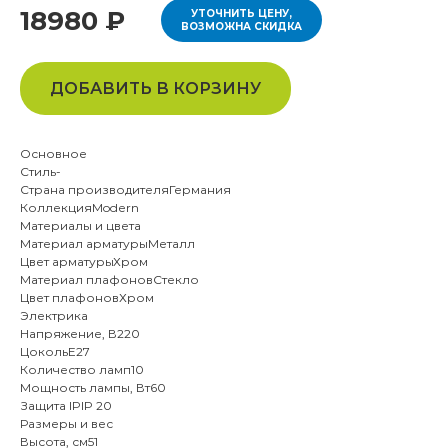
18980 ₽
УТОЧНИТЬ ЦЕНУ,
ВОЗМОЖНА СКИДКА
ДОБАВИТЬ В КОРЗИНУ
Основное
Стиль-
Страна производителяГермания
КоллекцияModern
Материалы и цвета
Материал арматурыМеталл
Цвет арматурыХром
Материал плафоновСтекло
Цвет плафоновХром
Электрика
Напряжение, В220
ЦокольE27
Количество ламп10
Мощность лампы, Вт60
Защита IPIP 20
Размеры и вес
Высота, см51