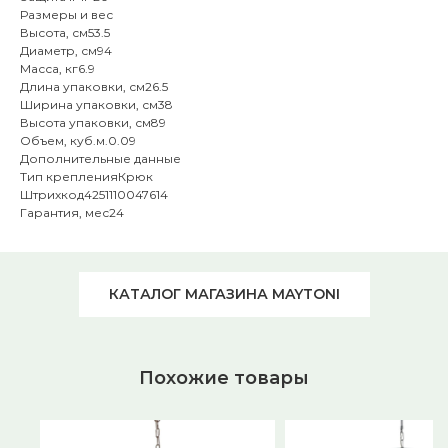
Размеры и вес
Высота, см53.5
Диаметр, см94
Масса, кг6.9
Длина упаковки, см26.5
Ширина упаковки, см38
Высота упаковки, см89
Объем, куб.м.0.09
Дополнительные данные
Тип крепленияКрюк
Штрихкод4251110047614
Гарантия, мес24
КАТАЛОГ МАГАЗИНА MAYTONI
Похожие товары