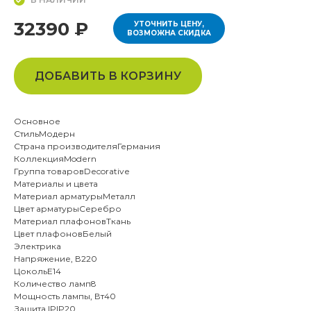
32390 ₽
УТОЧНИТЬ ЦЕНУ,
ВОЗМОЖНА СКИДКА
ДОБАВИТЬ В КОРЗИНУ
Основное
СтильМодерн
Страна производителяГермания
КоллекцияModern
Группа товаровDecorative
Материалы и цвета
Материал арматурыМеталл
Цвет арматурыСеребро
Материал плафоновТкань
Цвет плафоновБелый
Электрика
Напряжение, В220
ЦокольE14
Количество ламп8
Мощность лампы, Вт40
Защита IPIP20