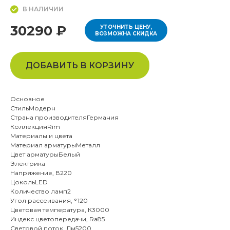
В НАЛИЧИИ
30290 ₽
УТОЧНИТЬ ЦЕНУ,
ВОЗМОЖНА СКИДКА
ДОБАВИТЬ В КОРЗИНУ
Основное
СтильМодерн
Страна производителяГермания
КоллекцияRim
Материалы и цвета
Материал арматурыМеталл
Цвет арматурыБелый
Электрика
Напряжение, В220
ЦокольLED
Количество ламп2
Угол рассеивания, °120
Цветовая температура, К3000
Индекс цветопередачи, Ra85
Световой поток, Лм5200