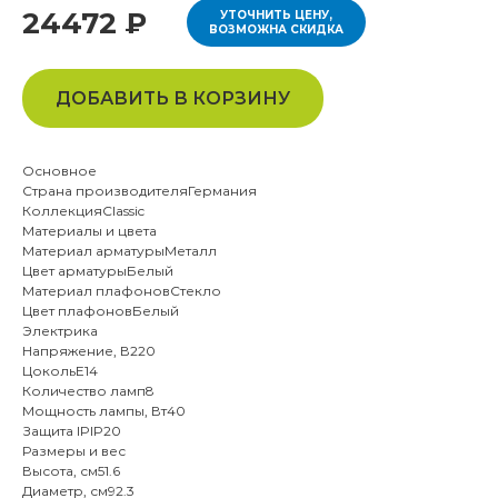
24472 ₽
УТОЧНИТЬ ЦЕНУ,
ВОЗМОЖНА СКИДКА
ДОБАВИТЬ В КОРЗИНУ
Основное
Страна производителяГермания
КоллекцияClassic
Материалы и цвета
Материал арматурыМеталл
Цвет арматурыБелый
Материал плафоновСтекло
Цвет плафоновБелый
Электрика
Напряжение, В220
ЦокольE14
Количество ламп8
Мощность лампы, Вт40
Защита IPIP20
Размеры и вес
Высота, см51.6
Диаметр, см92.3