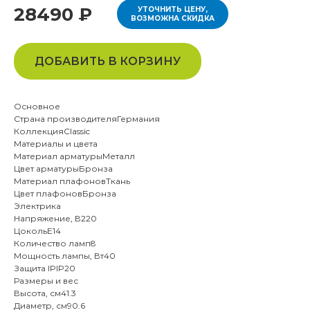
28490 ₽
УТОЧНИТЬ ЦЕНУ,
ВОЗМОЖНА СКИДКА
ДОБАВИТЬ В КОРЗИНУ
Основное
Страна производителяГермания
КоллекцияClassic
Материалы и цвета
Материал арматурыМеталл
Цвет арматурыБронза
Материал плафоновТкань
Цвет плафоновБронза
Электрика
Напряжение, В220
ЦокольE14
Количество ламп8
Мощность лампы, Вт40
Защита IPIP20
Размеры и вес
Высота, см41.3
Диаметр, см90.6