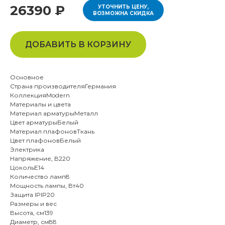
26390 ₽
УТОЧНИТЬ ЦЕНУ,
ВОЗМОЖНА СКИДКА
ДОБАВИТЬ В КОРЗИНУ
Основное
Страна производителяГермания
КоллекцияModern
Материалы и цвета
Материал арматурыМеталл
Цвет арматурыБелый
Материал плафоновТкань
Цвет плафоновБелый
Электрика
Напряжение, В220
ЦокольE14
Количество ламп8
Мощность лампы, Вт40
Защита IPIP20
Размеры и вес
Высота, см139
Диаметр, см88