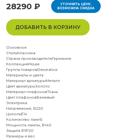
28290 ₽
УТОЧНИТЬ ЦЕНУ,
ВОЗМОЖНА СКИДКА
ДОБАВИТЬ В КОРЗИНУ
Основное
СтильКлассика
Страна производителяГермания
КоллекцияHouse
Группа товаровDecorative
Материалы и цвета
Материал арматурыМеталл
Цвет арматурыЗолото
Материал плафоновТкань
Цвет плафоновБежевый
Электрика
Напряжение, В220
ЦокольE14
Количество ламп5
Мощность лампы, Вт40
Защита IPIP20
Размеры и вес