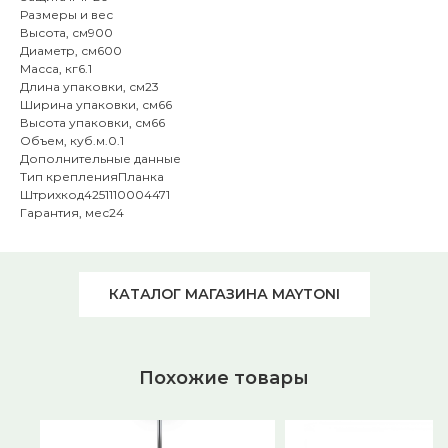
Размеры и вес
Высота, см900
Диаметр, см600
Масса, кг6.1
Длина упаковки, см23
Ширина упаковки, см66
Высота упаковки, см66
Объем, куб.м.0.1
Дополнительные данные
Тип крепленияПланка
Штрихкод4251110004471
Гарантия, мес24
КАТАЛОГ МАГАЗИНА MAYTONI
Похожие товары