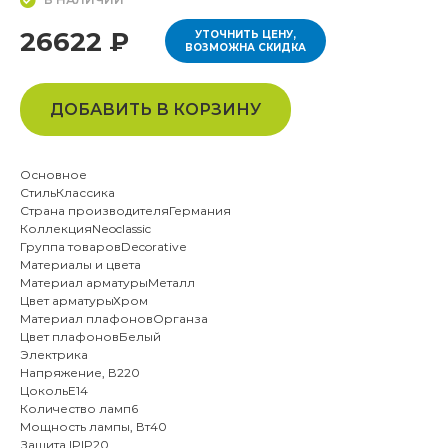
26622 ₽
УТОЧНИТЬ ЦЕНУ,
ВОЗМОЖНА СКИДКА
ДОБАВИТЬ В КОРЗИНУ
Основное
СтильКлассика
Страна производителяГермания
КоллекцияNeoclassic
Группа товаровDecorative
Материалы и цвета
Материал арматурыМеталл
Цвет арматурыХром
Материал плафоновОрганза
Цвет плафоновБелый
Электрика
Напряжение, В220
ЦокольE14
Количество ламп6
Мощность лампы, Вт40
Защита IPIP20