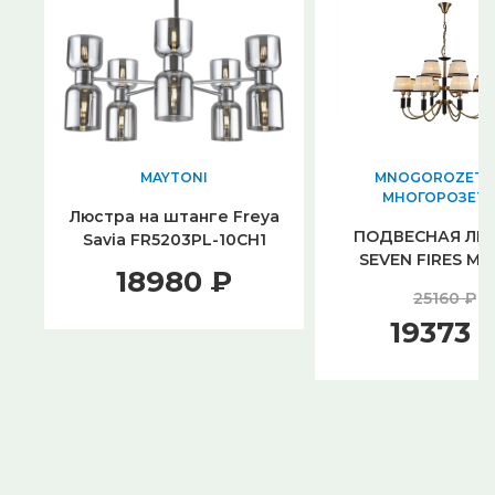
MAYTONI
MNOGOROZETOK
МНОГОРОЗЕТ
Люстра на штанге Freya
ПОДВЕСНАЯ ЛЮ
Savia FR5203PL-10CH1
SEVEN FIRES М
18980 ₽
10450.01.05.1
25160 ₽
19373 