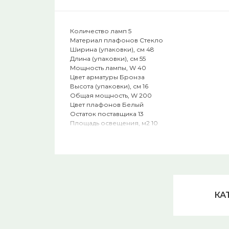
Количество ламп 5
Материал плафонов Стекло
Ширина (упаковки), см 48
Длина (упаковки), см 55
Мощность лампы, W 40
Цвет арматуры Бронза
Высота (упаковки), см 16
Общая мощность, W 200
Цвет плафонов Белый
Остаток поставщика 13
Площадь освещения, м2 10
Место установки На потолок
Тип цоколя E27
Тип лампочки (основной) Накаливания
Коллекция Фелиция
Форма плафона Овал
Световой поток, lm 2150
Интерьер Для спальни
КА
Цветовая температура, K 2700K
Напряжение, V 220
Степень защиты, IP IP20
Диаметр, мм 540