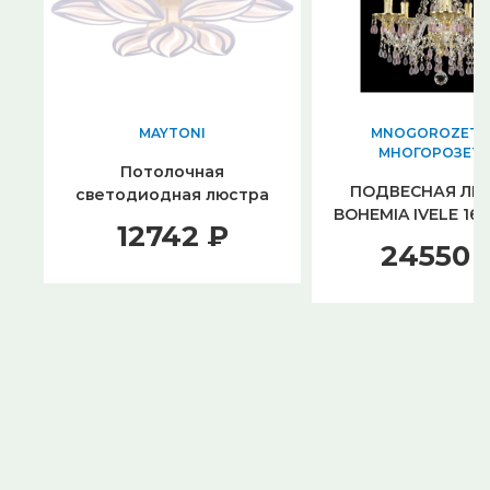
MAYTONI
MNOGOROZETOK
МНОГОРОЗЕТ
Потолочная
ПОДВЕСНАЯ ЛЮ
светодиодная люстра
BOHEMIA IVELE 1611
Freya Myrtle FR6013CL-
12742 ₽
G V7010
L157W
24550 