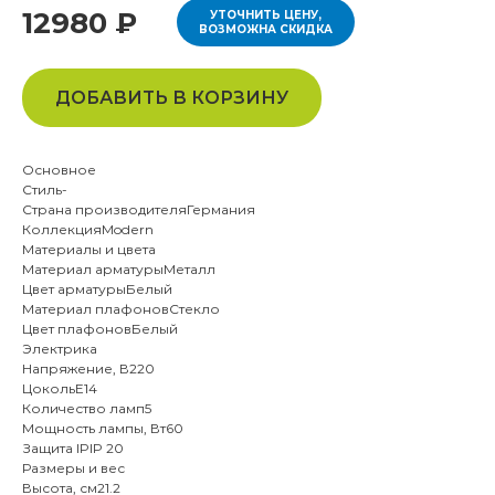
12980 ₽
УТОЧНИТЬ ЦЕНУ,
ВОЗМОЖНА СКИДКА
ДОБАВИТЬ В КОРЗИНУ
Основное
Стиль-
Страна производителяГермания
КоллекцияModern
Материалы и цвета
Материал арматурыМеталл
Цвет арматурыБелый
Материал плафоновСтекло
Цвет плафоновБелый
Электрика
Напряжение, В220
ЦокольE14
Количество ламп5
Мощность лампы, Вт60
Защита IPIP 20
Размеры и вес
Высота, см21.2