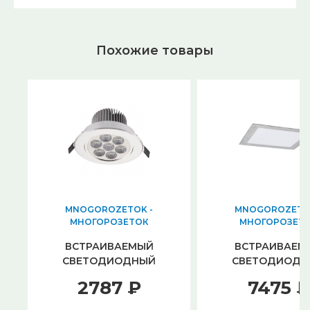
Похожие товары
MNOGOROZETOK -
MNOGOROZETOK
МНОГОРОЗЕТОК
МНОГОРОЗЕТ
ВСТРАИВАЕМЫЙ
ВСТРАИВАЕМ
СВЕТОДИОДНЫЙ
СВЕТОДИОДН
СВЕТИЛЬНИК
СВЕТИЛЬНИК PAU
2787 ₽
7475 ₽
NOWODVORSKI
SMART PANEL 5
DOWNLIGHT LED 6823