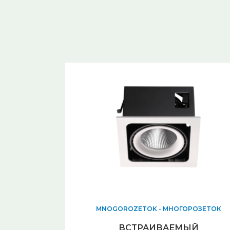
Длина (упаковки), см 13,5
Мощность лампы, W 9
Цвет арматуры Черный
Высота (упаковки), см 12,5
Общая мощность, W 9
Цвет плафонов Белый
Остаток поставщика 777777
Площадь освещения, м2 4,5
Место установки Врезные
MNOGOROZETOK - МНОГОРОЗЕТОК
ВСТРАИВАЕМЫЙ