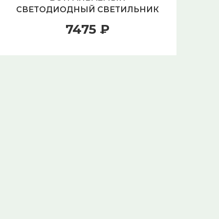
СВЕТОДИОДНЫЙ СВЕТИЛЬНИК
СВ
PAULMANN SMART PANEL 50035
E
7475 ₽