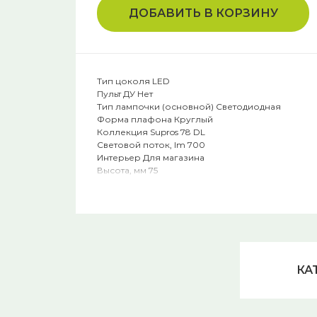
ДОБАВИТЬ В КОРЗИНУ
Тип цоколя LED
Пульт ДУ Нет
Тип лампочки (основной) Светодиодная
Форма плафона Круглый
Коллекция Supros 78 DL
Световой поток, lm 700
Интерьер Для магазина
Высота, мм 75
Высота встраиваемой части, мм 80
Лампы в комплекте Да
Сфера применения Торговые площадки
Напряжение, V 220
Степень защиты, IP IP20
Диаметр, мм 118
Материал арматуры Алюминий
КА
Диаметр врезного отверстия, мм 108
Материал плафонов Металл
Ширина (упаковки), см 9
Количество ламп 1