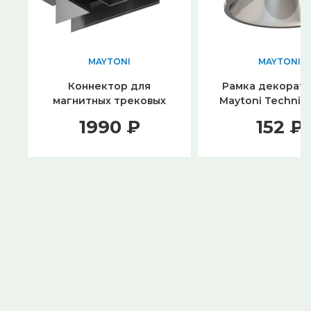
MAYTONI
MAYTONI
Коннектор для
Рамка декорат
магнитных трековых
Maytoni Technica
систем Maytoni Gravity
LED C064-01
1990 ₽
152 ₽
TRA010CT-41B