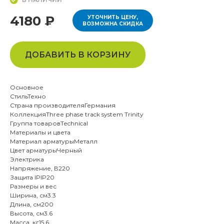
4180 ₽
УТОЧНИТЬ ЦЕНУ,
ВОЗМОЖНА СКИДКА
ДОБАВИТЬ В КОРЗИНУ
Основное
СтильТехно
Страна производителяГермания
КоллекцияThree phase track system Trinity
Группа товаровTechnical
Материалы и цвета
Материал арматурыМеталл
Цвет арматурыЧерный
Электрика
Напряжение, В220
Защита IPIP20
Размеры и вес
Ширина, см3.3
Длина, см200
Высота, см3.6
Масса, кг15.6