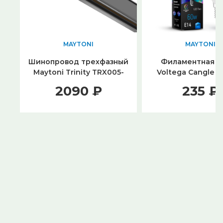
MAYTONI
MAYTONI
Шинопровод трехфазный
Филаментная л
Maytoni Trinity TRX005-
Voltega Cangle 
311B
4000K High CRI 
2090 ₽
235 ₽