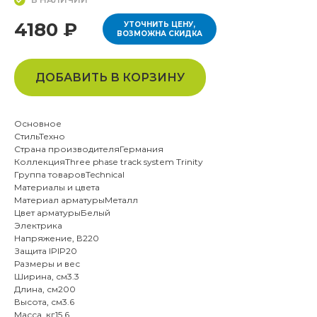
4180 ₽
УТОЧНИТЬ ЦЕНУ,
ВОЗМОЖНА СКИДКА
ДОБАВИТЬ В КОРЗИНУ
Основное
СтильТехно
Страна производителяГермания
КоллекцияThree phase track system Trinity
Группа товаровTechnical
Материалы и цвета
Материал арматурыМеталл
Цвет арматурыБелый
Электрика
Напряжение, В220
Защита IPIP20
Размеры и вес
Ширина, см3.3
Длина, см200
Высота, см3.6
Масса, кг15.6