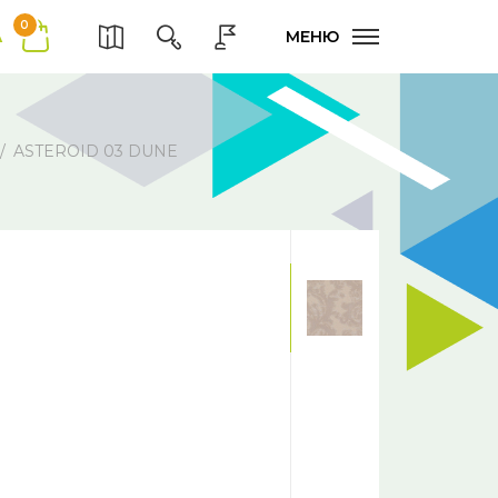
0
А
МЕНЮ
ASTEROID 03 DUNE