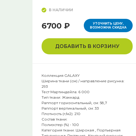
В НАЛИЧИИ
6700 ₽
УТОЧНИТЬ ЦЕНУ,
ВОЗМОЖНА СКИДКА
ДОБАВИТЬ В КОРЗИНУ
Коллекция GALAXY
Ширина ткани (см) / направление рисунка:
293
Тест Мартиндейла: 6 000
Тип ткани: Жаккард
Раппорт горизонтальный, см: 58,7
Раппорт вертикальный, см: 33
Плотность (г/м2): 210
Состав ткани:
Полиэстер (%) - 100
Категория ткани: Широкая , Портьерная
Тип рисунка: Растения , Крупный рисунок