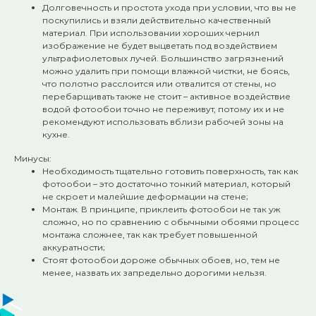
Долговечность и простота ухода при условии, что вы не
поскупились и взяли действительно качественный
материал. При использовании хороших чернил
изображение не будет выцветать под воздействием
ультрафиолетовых лучей. Большинство загрязнений
можно удалить при помощи влажной чистки, не боясь,
что полотно расслоится или отвалится от стены, но
перебарщивать также не стоит – активное воздействие
водой фотообои точно не переживут, потому их и не
рекомендуют использовать вблизи рабочей зоны на
кухне.
Минусы:
Необходимость тщательно готовить поверхность, так как
фотообои – это достаточно тонкий материал, который
не скроет и малейшие деформации на стене;
Монтаж. В принципе, приклеить фотообои не так уж
сложно, но по сравнению с обычными обоями процесс
монтажа сложнее, так как требует повышенной
аккуратности;
Стоят фотообои дороже обычных обоев, но, тем не
менее, назвать их запредельно дорогими нельзя.