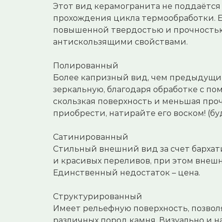
Этот вид керамогранита не поддаётс
прохождения цикла термообработки. Ег
повышенной твердостью и прочностью
антискользящими свойствами.
⠀
Полированный
Более капризный вид, чем предыдущий
зеркальную, благодаря обработке с по
скользкая поверхность и меньшая проч
приобрести, натирайте его воском! (б
⠀
Сатинированный
Стильный внешний вид за счет бархат
и красивых переливов, при этом внешн
Единственный недостаток – цена.
⠀
Структурированный
Имеет рельефную поверхность, позвол
различных пород камня. Визуально и н