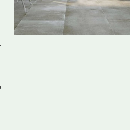
т
и
а