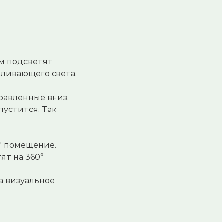
ом подсветят
аливающего света.
равленные вниз.
пустится. Так
ь" помещение.
ят на 360°
а визуальное