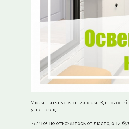
Узкая вытянутая прихожая...Здесь осо
угнетающе.
⠀
????Точно откажитесь от люстр, они бу