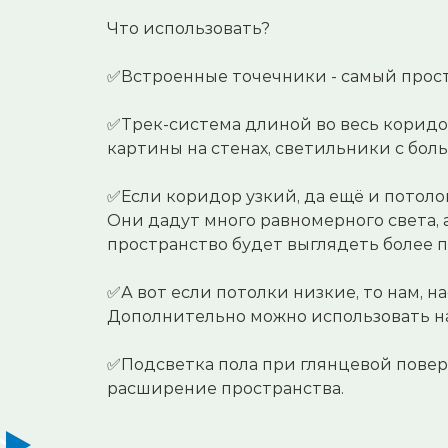
⠀
Что использовать?
⠀
✅Встроенные точечники - самый прос
⠀
✅Трек-система длиной во весь коридо
картины на стенах, светильники с бол
⠀
✅Если коридор узкий, да ещё и потоло
Они дадут много равномерного света, 
пространство будет выглядеть более 
⠀
✅А вот если потолки низкие, то нам, н
Дополнительно можно использовать на
⠀
✅Подсветка пола при глянцевой поверх
расширение пространства.