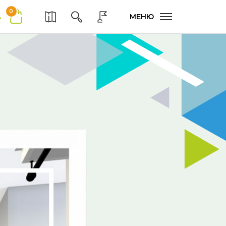
0
А
МЕНЮ