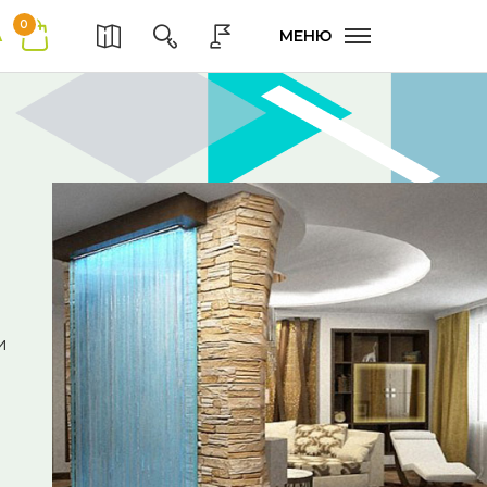
0
А
МЕНЮ
и