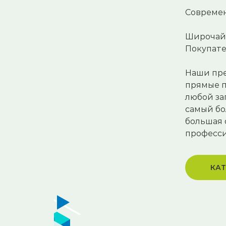
Современ
Широчайш
Покупате
Наши пр
прямые п
любой за
самый бо
большая 
професси
КАТ