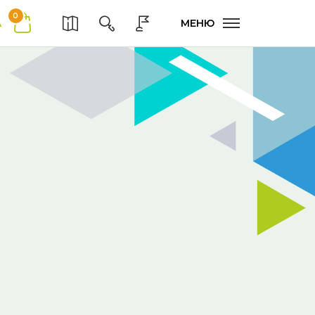
0
А
МЕНЮ