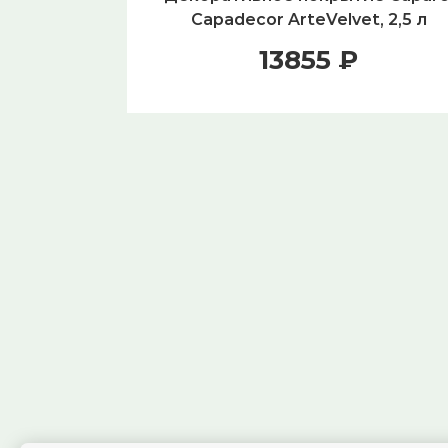
Capadecor ArteVelvet, 2,5 л
13855 ₽