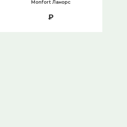
Monfort Ланорс
Cap
₽