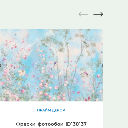
ПРАЙМ ДЕКОР
Фрески, фотообои: ID138137
Ф