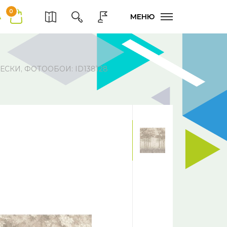
0
А
МЕНЮ
ЕСКИ, ФОТООБОИ: ID138128