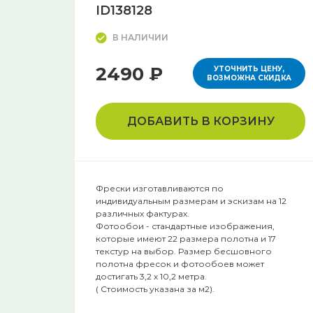
ID138128
В НАЛИЧИИ
2490 ₽
УТОЧНИТЬ ЦЕНУ,
ВОЗМОЖНА СКИДКА
ДОБАВИТЬ В КОРЗИНУ
Фрески изготавливаются по
индивидуальным размерам и эскизам на 12
различных фактурах.
Фотообои - стандартные изображения,
которые имеют 22 размера полотна и 17
текстур на выбор. Размер бесшовного
полотна фресок и фотообоев может
достигать 3,2 х 10,2 метра.
( Стоимость указана за м2).