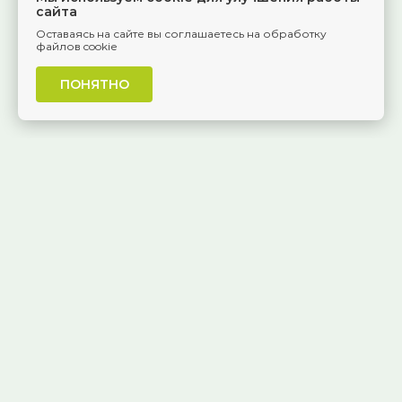
сайта
Оставаясь на сайте вы соглашаетесь на обработку
файлов cookie
ПОНЯТНО
г. Самара, Красноармейская, 1
КАК ДОБРАТЬСЯ
8 (846) 229-55-95
Ежедневно, 8:30 — 20:00