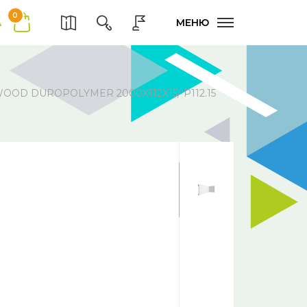
0
А
МЕНЮ
D DUROPOLYMER 2000X112X15/ P112.15