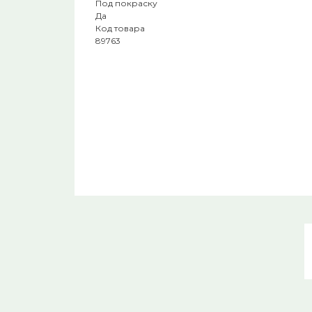
Под покраску
Да
Код товара
89763