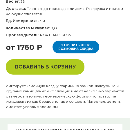
Вес, кг:
38
Доставка:
Платная, до подъезда или дома. Разгрузка и подъем
не осуществляется.
Ед. Измерения:
кв.м.
Количество м.кв/упак:
0,66
Производитель:
PORTLAND STONE
от 1760 ₽
УТОЧНИТЬ ЦЕНУ,
ВОЗМОЖНА СКИДКА
ДОБАВИТЬ В КОРЗИНУ
Имитирует каменную кладку старинных замков. Фактурные и
крупные камни данной коллекции имеют несколько вариантов
размеров и точную геометрическую форму, что позволяет
укладывать их как безшовно так и со швом. Материал: цемент.
Имеются угловые элементы.