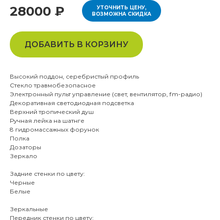
28000 ₽
УТОЧНИТЬ ЦЕНУ,
ВОЗМОЖНА СКИДКА
ДОБАВИТЬ В КОРЗИНУ
Высокий поддон, серебристый профиль
Стекло травмобезопасное
Электронный пульт управление (свет, вентилятор, fm-радио)
Декоративная светодиодная подсветка
Верхний тропический душ
Ручная лейка на шатнге
8 гидромассажных форунок
Полка
Дозаторы
Зеркало
Задние стенки по цвету:
Черные
Белые
Зеркальные
Передник стенки по цвету: