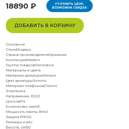
18890 ₽
УТОЧНИТЬ ЦЕНУ,
ВОЗМОЖНА СКИДКА
ДОБАВИТЬ В КОРЗИНУ
Основное
СтильМодерн
Страна производителяГермания
КоллекцияModern
Группа товаровDecorative
Материалы и цвета
Материал арматурыМеталл
Цвет арматурыЗолото
Материал плафоновСтекло
Электрика
Напряжение, В220
ЦокольE14
Количество ламп3
Мощность лампы, Вт40
Защита IPIP20
Размеры и вес
Высота, см150