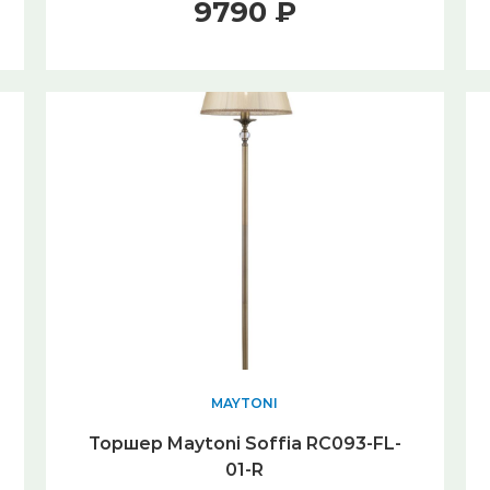
9790 ₽
MAYTONI
Торшер Maytoni Soffia RC093-FL-
01-R