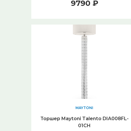
9790 ₽
MAYTONI
Торшер Maytoni Talento DIA008FL-
01CH