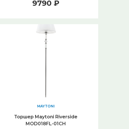
9790 ₽
MAYTONI
Торшер Maytoni Riverside
MOD018FL-01CH