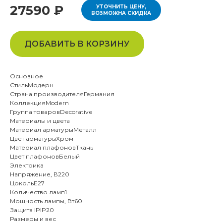
27590 ₽
УТОЧНИТЬ ЦЕНУ,
ВОЗМОЖНА СКИДКА
ДОБАВИТЬ В КОРЗИНУ
Основное
СтильМодерн
Страна производителяГермания
КоллекцияModern
Группа товаровDecorative
Материалы и цвета
Материал арматурыМеталл
Цвет арматурыХром
Материал плафоновТкань
Цвет плафоновБелый
Электрика
Напряжение, В220
ЦокольE27
Количество ламп1
Мощность лампы, Вт60
Защита IPIP20
Размеры и вес