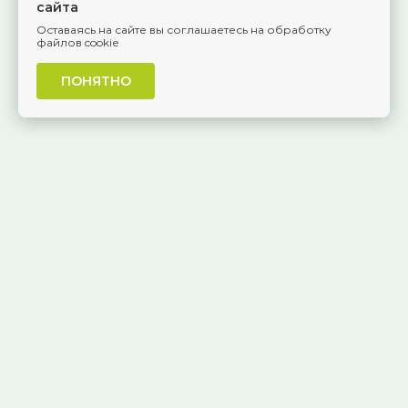
сайта
Оставаясь на сайте вы соглашаетесь на обработку
файлов cookie
ПОНЯТНО
г. Самара, Красноармейская, 1
КАК ДОБРАТЬСЯ
8 (846) 229-55-95
Ежедневно, 8:30 — 20:00